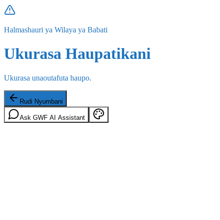
Halmashauri ya Wilaya ya Babati
Ukurasa Haupatikani
Ukurasa unaoutafuta haupo.
Rudi Nyumbani
Ask GWF AI Assistant